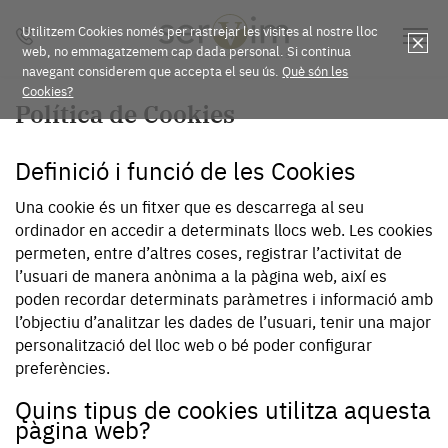
Utilitzem Cookies només per rastrejar les visites al nostre lloc
web, no emmagatzemem cap dada personal. Si continua
navegant considerem que accepta el seu ús.
Què són les
Cookies?
Política de Cookies
Definició i funció de les Cookies
Una cookie és un fitxer que es descarrega al seu
ordinador en accedir a determinats llocs web. Les cookies
permeten, entre d’altres coses, registrar l’activitat de
l’usuari de manera anònima a la pàgina web, així es
poden recordar determinats paràmetres i informació amb
l’objectiu d’analitzar les dades de l’usuari, tenir una major
personalització del lloc web o bé poder configurar
preferències.
Quins tipus de cookies utilitza aquesta
pàgina web?