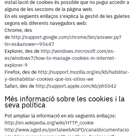
instal·lació de cookies és possible que no pugui accedir a
alguna de les seccions de la pàgina web.
En els següents enllaços s'explica la gestió de les galetes
segons els diferents navegadors web:
Chrome, des
de
http://support.google.com/chrome/bin/answer.py?
hl=es&answer=95647
Explorer, des de
http://windows.microsoft.com/es-
es/windows7/how-to-manage-cookies-in-internet-
explorer-9
Firefox, des de
http://support.mozilla.org/es/kb/habilitar-
y-deshabilitar-cookies-que-los-sitios-we
Safari, des de
http://support.apple.com/kb/ph5042
Més informació sobre les cookies i la
seva política
Pot ampliar la informació en els següents enllaços:
http://en.wikipedia.org/wiki/HTTP_cookie
http://www.agpd.es/portalwebAGPD/canaldocumentacio