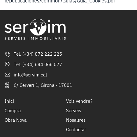
n/publicaciones/common/Guias/Guia_Cookies.pdf
Tel.
(+34) 872 222 225
Tel.
(+34) 644 066 077
info@servim.cat
C/ Cerverí 1, Girona · 17001
Inici
Vols vendre?
Compra
Serveis
Obra Nova
Nosaltres
Contactar