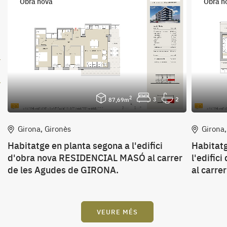
Obra nova
Obra n
2
3
2
87,69m
Girona, Gironès
Girona,
Habitatge en planta segona a l'edifici
Habitatg
d'obra nova RESIDENCIAL MASÓ al carrer
l'edifi
de les Agudes de GIRONA.
al carre
VEURE MÉS