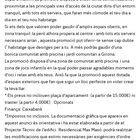
proximitat a les principals vies d'accés de la ciutat dins d'un entorn
tranquil, amb tots els serveis, que faran més còmode el teu dia a
dia en el teu nou habitatge.
Si ets dels que valoren poder gaudir d’amplis espais oberts, en
zona tranquil·la però alhora propera al centre i amb tots els serveis
necessaris arran , aquesta promoció pot oferir-te sense cap dubte
l’ habitatge que desitges per a tu. A més podràs gaudir d'una
bonica comunitat amb piscina i jardí comunitari a Girona.
La promoció disposa d'una zona de comunitat amb piscina i una
zona de jocs infantils en la qual poder passar agradables moments
d'oci i relax amb els teus. Això fa que la promoció aquest dotada
d'espais exteriors que fan que sigui un lloc perfecte on voler crear
la teva llar.
* Els preus no inclouen plaça d'aparcament (a partir de 15.000€) ni
traster (a partir 4.000€) . Opcionals
Finança: Caixabank
*Impostos no inclosos. La documentació gràfica que apareix en
aquest anunci és orientativa i ha estat elaborada a partir de el
Projecte Tècnic de l'edifici. Residencial Mas Masó podrà realitzar
les modificacions que estimi necessàries per exigències d'ordre