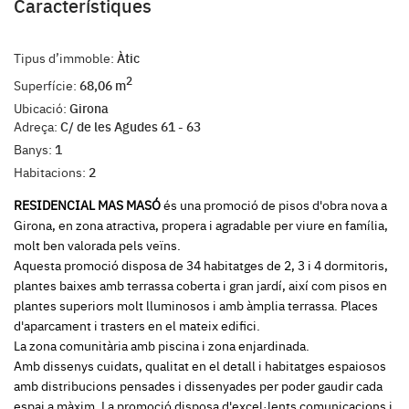
Característiques
Tipus d’immoble:
Àtic
2
Superfície:
68,06 m
Ubicació:
Girona
Adreça:
C/ de les Agudes 61 - 63
Banys:
1
Habitacions:
2
RESIDENCIAL MAS MASÓ
és una promoció de pisos d'obra nova a
Girona, en zona atractiva, propera i agradable per viure en família,
molt ben valorada pels veïns.
Aquesta promoció disposa de 34 habitatges de 2, 3 i 4 dormitoris,
plantes baixes amb terrassa coberta i gran jardí, així com pisos en
plantes superiors molt lluminosos i amb àmplia terrassa. Places
d'aparcament i trasters en el mateix edifici.
La zona comunitària amb piscina i zona enjardinada.
Amb dissenys cuidats, qualitat en el detall i habitatges espaiosos
amb distribucions pensades i dissenyades per poder gaudir cada
espai a màxim. La promoció disposa d'excel·lents comunicacions i