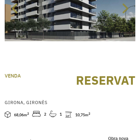
Previous
Next
RESERVAT
VENDA
GIRONA, GIRONÈS
2
2
1
2
68,06m
10,75m
Obra nova