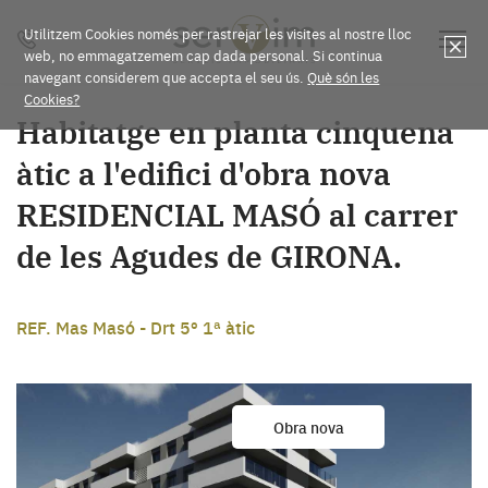
Utilitzem Cookies només per rastrejar les visites al nostre lloc
web, no emmagatzemem cap dada personal. Si continua
navegant considerem que accepta el seu ús.
Què són les
Cookies?
Habitatge en planta cinquena
àtic a l'edifici d'obra nova
RESIDENCIAL MASÓ al carrer
de les Agudes de GIRONA.
REF. Mas Masó - Drt 5º 1ª àtic
Obra nova