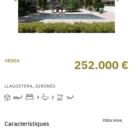
252.000 €
VENDA
LLAGOSTERA, GIRONÈS
2
3
2
2
89m
7m
Obra nova
Característiques