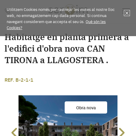
Utilitzem Cookies només per rastrejar les visites al nostre lloc
web, no emmagatzemem cap dada personal. Si continua
navegant considerem que accepta el seu ús.
Què són les
Cookies?
Habitatge en planta primera a
l'edifici d'obra nova CAN
TIRONA a LLAGOSTERA .
REF. B-2-1-1
Obra nova
Previous
Next