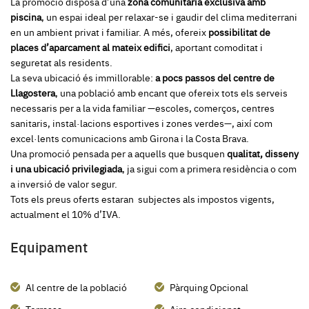
La promoció disposa d’una
zona comunitària exclusiva amb
piscina
, un espai ideal per relaxar-se i gaudir del clima mediterrani
en un ambient privat i familiar. A més, ofereix
possibilitat de
places d’aparcament al mateix edifici
, aportant comoditat i
seguretat als residents.
La seva ubicació és immillorable:
a pocs passos del centre de
Llagostera
, una població amb encant que ofereix tots els serveis
necessaris per a la vida familiar —escoles, comerços, centres
sanitaris, instal·lacions esportives i zones verdes—, així com
excel·lents comunicacions amb Girona i la Costa Brava.
Una promoció pensada per a aquells que busquen
qualitat, disseny
i una ubicació privilegiada
, ja sigui com a primera residència o com
a inversió de valor segur.
Tots els preus oferts estaran subjectes als impostos vigents,
actualment el 10% d’IVA.
Equipament
Al centre de la població
Pàrquing Opcional
Terrassa
Aire condicionat