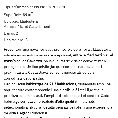
Tipus d’immoble:
Pis Planta Primera
2
Superfície:
89 m
Ubicació:
Llagostera
Adreça:
Ricard Casademont
Banys:
2
Habitacions:
3
Presentem una nova i cuidada promoció d’obra nova a Llagostera,
situada en un entorn natural excepcional,
entre la Mediterrània i el
massís de les Gavarres
, on la qualitat de vida es converteix en
protagonista. Un lloc privilegiat que combina natura, calma i
proximitat a la Costa Brava, sense renunciar als serveis i
comoditats del dia a dia.
L’edifici acull
habitatges de 2 i 3 habitacions
, dissenyats amb una
arquitectura contemporània i una distribució intel·ligent que
prioritza la llum natural, l’amplitud dels espais i el confort. Cada
habitatge compta amb
acabats d’alta qualitat
, materials
seleccionats amb cura i detalls pensats per oferir una experiència
de vida elegant i funcional.