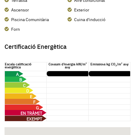
Ascensor
Exterior
Piscina Comunitària
Cuina d'inducció
Forn
Certificació Energètica
Escala calificació
Consum d’energia kW/m
Emissions kg CO
/m
any
2
2
2
energètica
any
A
B
C
D
E
F
G
EN TRÀMIT
EXEMPT