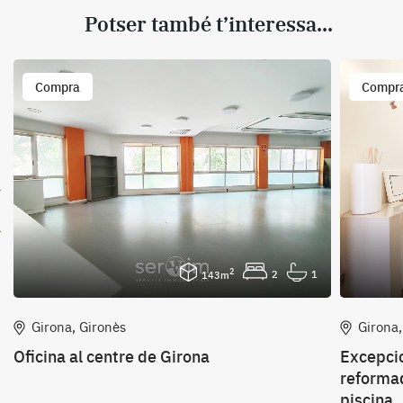
Potser també t’interessa...
Compra
Compr
2
2
1
143m
Girona, Gironès
Girona,
Oficina al centre de Girona
Excepci
reformad
.
piscina