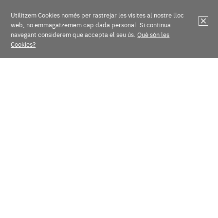
Utilitzem Cookies només per rastrejar les visites al nostre lloc
web, no emmagatzemem cap dada personal. Si continua
navegant considerem que accepta el seu ús.
Què són les
Cookies?